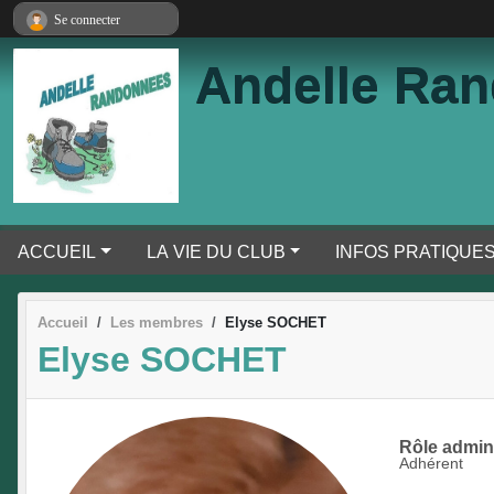
Panneau de gestion des cookies
Se connecter
Andelle Ra
ACCUEIL
LA VIE DU CLUB
INFOS PRATIQUE
Accueil
Les membres
Elyse SOCHET
Elyse SOCHET
Rôle adminis
Adhérent