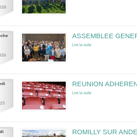
026
ASSEMBLEE GENER
nche
Lire la suite
026
REUNION ADHEREN
edi
Lire la suite
025
ROMILLY SUR AND
di