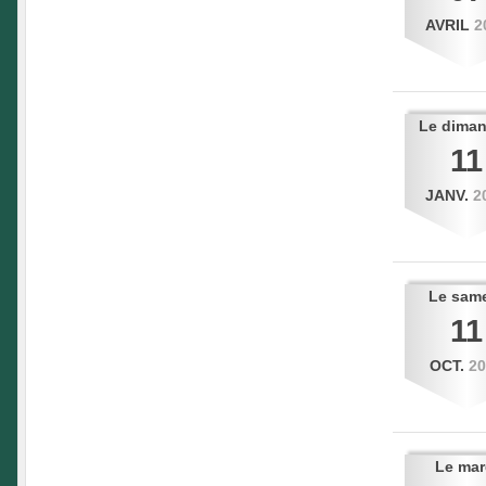
AVRIL
2
Le
dima
11
JANV.
2
Le
sam
11
OCT.
2
Le
mar