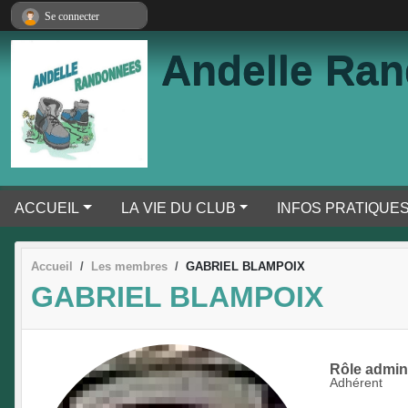
Panneau de gestion des cookies
Se connecter
Andelle Ra
ACCUEIL
LA VIE DU CLUB
INFOS PRATIQUE
Accueil
Les membres
GABRIEL BLAMPOIX
GABRIEL BLAMPOIX
Rôle adminis
Adhérent