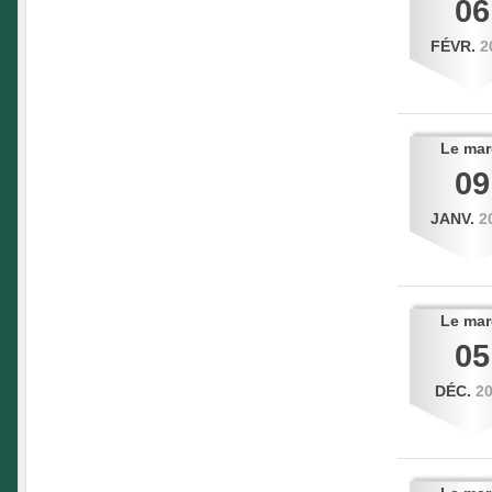
06
FÉVR.
2
Le
mar
09
JANV.
2
Le
mar
05
DÉC.
2