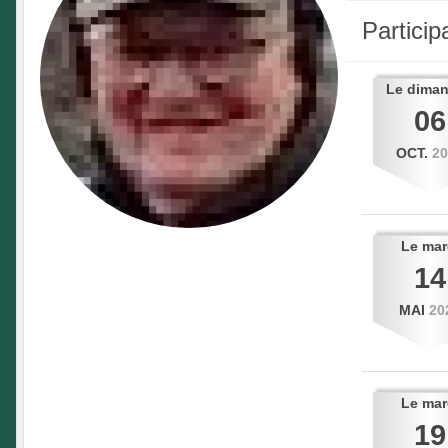
Partici
Le
dima
06
OCT.
2
Le
mar
14
MAI
20
Le
mar
19