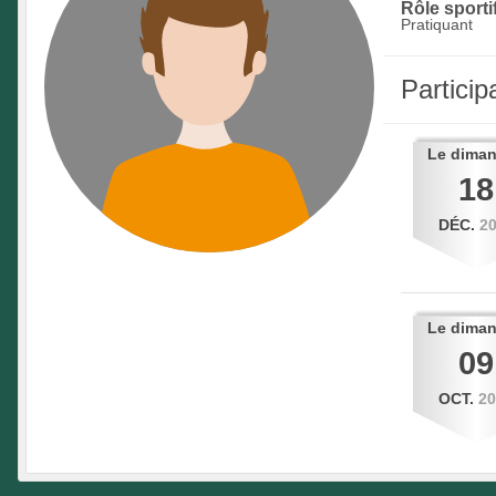
Rôle sportif
Pratiquant
Partici
Le
dima
18
DÉC.
2
Le
dima
09
OCT.
2