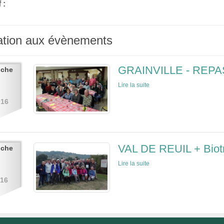
 :
pation aux évènements
GRAINVILLE - REP
nche
Lire la suite
016
VAL DE REUIL + Biot
nche
Lire la suite
016