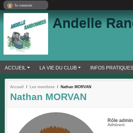
Panneau de gestion des cookies
Se connecter
Andelle Ra
ACCUEIL
LA VIE DU CLUB
INFOS PRATIQUE
Accueil
Les membres
Nathan MORVAN
Nathan MORVAN
Rôle adminis
Adhérent