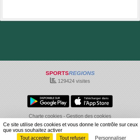
SPORTS
REGIONS
129424
visites
Charte cookies
Gestion des cookies
Informations légales
Signaler un contenu inapproprié
Ce site utilise des cookies et vous donne le contrôle sur ceux
que vous souhaitez activer
Tout accepter
Tout refuser
Personnaliser
Envie de participer ?
Connexion