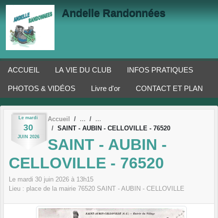
Panneau de gestion des cookies
Andelle Randonnées
ACCUEIL
LA VIE DU CLUB
INFOS PRATIQUES
PHOTOS & VIDÉOS
Livre d'or
CONTACT ET PLAN
Le
mardi
Accueil
30
SAINT - AUBIN - CELLOVILLE - 76520
JUIN
2026
SAINT - AUBIN -
CELLOVILLE - 76520
Le
mardi
30
juin
2026
à 13h15
Lieu :
place de la mairie
76520
SAINT - AUBIN - CELLOVILLE