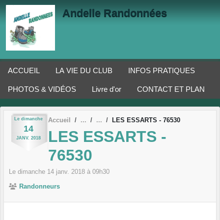
Panneau de gestion des cookies
Andelle Randonnées
ACCUEIL
LA VIE DU CLUB
INFOS PRATIQUES
PHOTOS & VIDÉOS
Livre d'or
CONTACT ET PLAN
Le
dimanche
Accueil
LES ESSARTS - 76530
14
LES ESSARTS -
JANV.
2018
76530
Le
dimanche
14
janv.
2018
à 09h30
Randonneurs