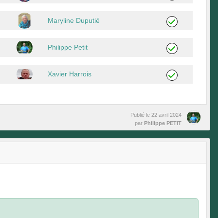
Maryline Duputié
Philippe Petit
Xavier Harrois
Publié le
22 avril 2024
par
Philippe PETIT