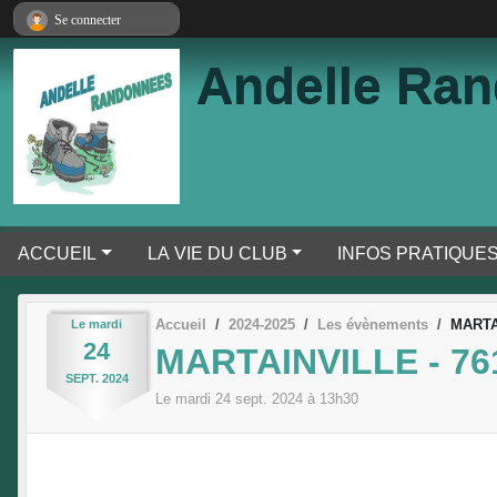
Panneau de gestion des cookies
Se connecter
Andelle Ra
ACCUEIL
LA VIE DU CLUB
INFOS PRATIQUE
Accueil
2024-2025
Les évènements
MARTA
Le
mardi
24
MARTAINVILLE - 76
SEPT.
2024
Le
mardi
24
sept.
2024
à 13h30