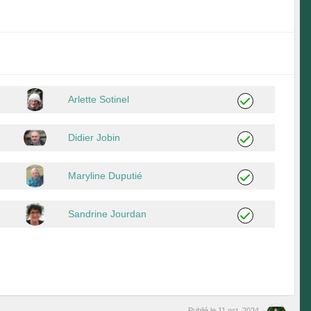
Arlette Sotinel
Didier Jobin
Maryline Duputié
Sandrine Jourdan
Publié le
11 oct. 2024