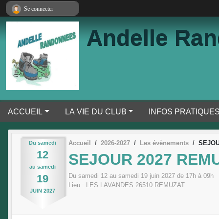
Panneau de gestion des cookies
Se connecter
Andelle Ra
ACCUEIL
LA VIE DU CLUB
INFOS PRATIQUE
Accueil
2026-2027
Les évènements
SEJOU
Du
samedi
12
SEJOUR 2027 REM
au
samedi
Du
samedi
12
au
samedi
19
juin
2027
de 17h à 09h
19
Lieu :
LES LAVANDES
26510
REMUZAT
JUIN
2027