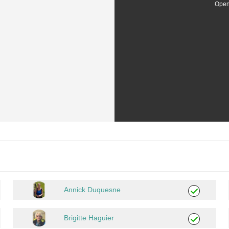
Open
Annick Duquesne
Brigitte Haguier