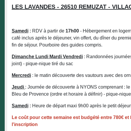
LES LAVANDES - 26510 REMUZAT - VIL
Samedi
:
RDV à partir de
17h00
- Hébergement en logemen
café inclus après le déjeuner, vin offert, du dîner du premie
fin de séjour. Pourboire des guides compris.
Dimanche Lundi Mardi Vendredi
: Randonnées journée
joint) - pique-nique tiré du sac
Mercredi
: le matin découverte des vautours avec des or
Jeudi
: Journée de découverte à NYONS comprenant : le marc
Bleu de Provence (ordre et horaire à définir) - pique-nique
Samedi
:
Heure de départ maxi 9h00 après le petit déjeu
Le coût pour cette semaine est budgété entre 780€ et 8
l'inscription