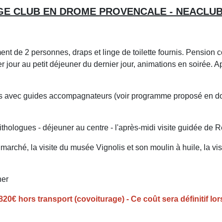
LAGE CLUB EN DROME PROVENCALE - NEACLU
t de 2 personnes, draps et linge de toilette fournis. Pension 
r jour au petit déjeuner du dernier jour, animations en soirée. Apér
s avec guides accompagnateurs (voir programme proposé en 
nithologues - déjeuner au centre - l'après-midi visite guidée
hé, la visite du musée Vignolis et son moulin à huile, la visite
ner
20€ hors transport (covoiturage) - Ce coût sera définitif l