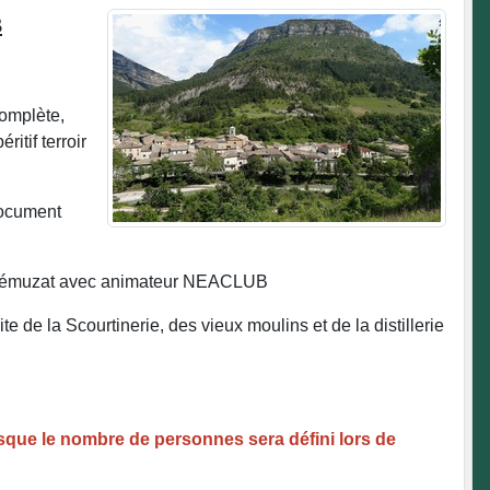
B
complète,
itif terroir
document
 de Rémuzat avec animateur NEACLUB
 de la Scourtinerie, des vieux moulins et de la distillerie
orsque le nombre de personnes sera défini lors de